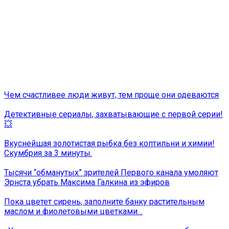
Чем счастливее люди живут, тем проще они одеваются
Детективные сериалы, захватывающие с первой серии!
💥
Вкуснейшая золотистая рыбка без коптильни и химии!
Скумбрия за 3 минуты.
Тысячи “обманутых” зрителей Первого канала умоляют
Эрнста убрать Максима Галкина из эфиров
Пока цветет сирень, заполните банку растительным
маслом и фиолетовыми цветками…