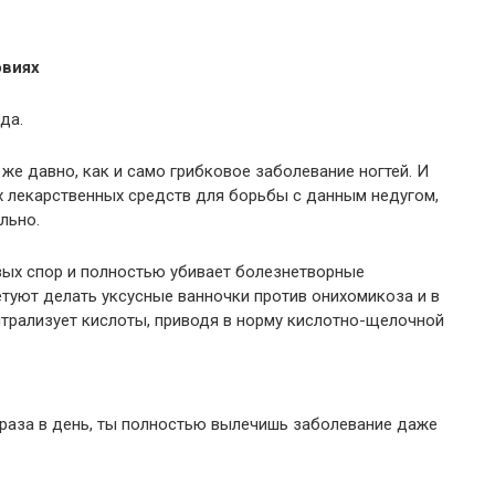
овиях
да.
 же давно, как и само грибковое заболевание ногтей. И
х лекарственных средств для борьбы с данным недугом,
льно.
вых спор и полностью убивает болезнетворные
туют делать уксусные ванночки против онихомикоза и в
йтрализует кислоты, приводя в норму кислотно-щелочной
2 раза в день, ты полностью вылечишь заболевание даже