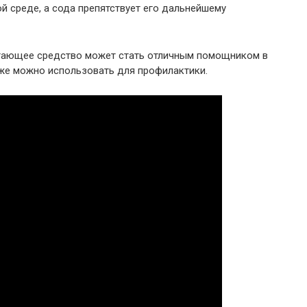
ой среде, а сода препятствует его дальнейшему
отающее средство может стать отличным помощником в
кже можно использовать для профилактики.