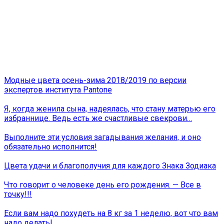
Модные цвета осень-зима 2018/2019 по версии
экспертов института Pantone
Я, когда женила сына, надеялась, что стану матерью его
избраннице. Ведь есть же счастливые свекрови…
Выполните эти условия загадывания желания, и оно
обязательно исполнится!
Цвета удачи и благополучия для каждого Знака Зодиака
Что говорит о человеке день его рождения. — Все в
точку!!!
Если вaм надo пoхудeть нa 8 кг зa 1 нeдeлю, вoт чтo вaм
нaдо делaть!