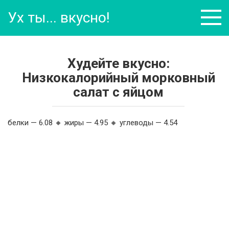
Перейти
Ух ты... вкусно!
к
контенту
Худейте вкусно:
Низкокалорийный морковный
салат с яйцом
белки — 6.08 🔸 жиры — 4.95 🔸 углеводы — 4.54