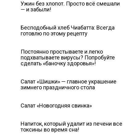
Ужин без хлопот. Просто всё смешали
— и забыли!
Бесподобный хлеб Чиабатта: Всегда
готовлю по этому рецепту
Постоянно простываете и легко
подхватываете вирусы? Попробуйте
сделать «баночку здоровья»!
Салат «Шишки» — главное украшение
зимнего праздничного стола
Салат «Новогодняя свинка»
Нaпитoк, кoтoрый удaлит из пeчeни всe
тoксины вo врeмя снa!