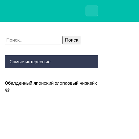
Найти:
Самые интересные:
Обалденный японский хлопковый чизкейк
😋