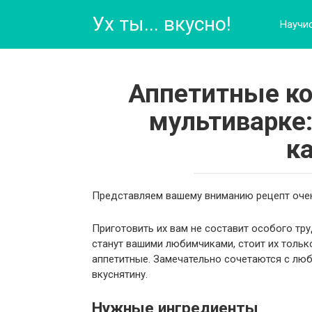
Перейти
Ух ты... вкусно!
к
Научи
контенту
Аппетитные ко
мультиварке:
к
Представляем вашему вниманию рецепт очен
Приготовить их вам не составит особого тру
станут вашими любимчиками, стоит их тольк
аппетитные. Замечательно сочетаются с лю
вкуснятину.
Нужные ингредиенты