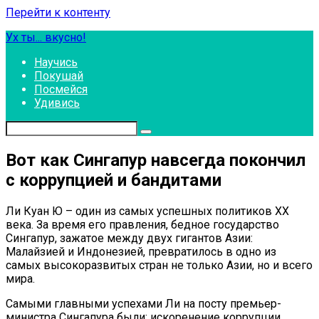
Перейти к контенту
Ух ты... вкусно!
Научись
Покушай
Посмейся
Удивись
Вот как Сингапур навсегда покончил
с коррупцией и бандитами
Ли Куан Ю – один из самых успешных политиков ХХ
века. За время его правления, бедное государство
Сингапур, зажатое между двух гигантов Азии:
Малайзией и Индонезией, превратилось в одно из
самых высокоразвитых стран не только Азии, но и всего
мира.
Самыми главными успехами Ли на посту премьер-
министра Сингапура были: искоренение коррупции,