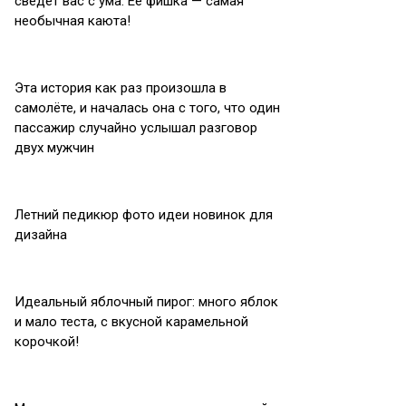
сведет вас с ума. Её фишка — самая
необычная каюта!
Эта история как раз произошла в
самолёте, и началась она с того, что один
пассажир случайно услышал разговор
двух мужчин
Летний педикюр фото идеи новинок для
дизайна
Идеальный яблочный пирог: много яблок
и мало теста, с вкусной карамельной
корочкой!