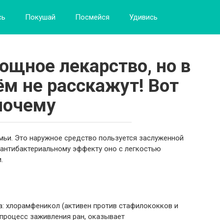
сь
Покушай
Посмейся
Удивись
ощное лекарство, но в
ём не расскажут! Вот
почему
мьи. Это наружное средство пользуется заслуженной
антибактериальному эффекту оно с легкостью
.
а: хлорамфеникол (активен против стафилококков и
 процесс заживления ран, оказывает