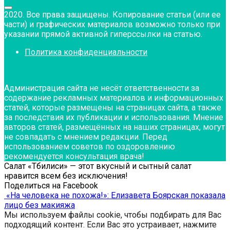
2020. Все права защищены. Копирование статьи (или ее
части) и графических материалов возможно только при
указании прямой активной гиперссылки на статью.
Политика конфиденциальности
Администрация сайта не несёт ответственности за
содержание рекламных материалов и информационных
статей, которые размещены на страницах сайта, а также
за последствия их публикации и использования. Мнение
авторов статей, размещённых на наших страницах, могут
не совпадать с мнением редакции. Перед
использованием советов по оздоровлению
рекомендуется консультация врача!
Салат «Тбилиси» — этот вкусный и сытный салат
нравится всем без исключения!
Поделиться на Facebook
«На человека не похожа!»: Елизавета Боярская показала
лицо без макияжа
Мы используем файлы cookie, чтобы подбирать для Вас
подходящий контент. Если Вас это устраивает, нажмите