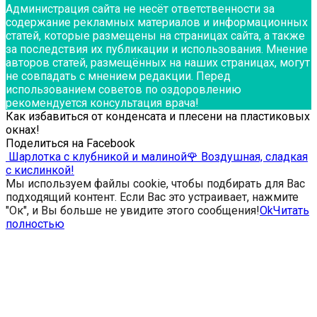
Администрация сайта не несёт ответственности за
содержание рекламных материалов и информационных
статей, которые размещены на страницах сайта, а также
за последствия их публикации и использования. Мнение
авторов статей, размещённых на наших страницах, могут
не совпадать с мнением редакции. Перед
использованием советов по оздоровлению
рекомендуется консультация врача!
Как избавиться от конденсата и плесени на пластиковых
окнах!
Поделиться на Facebook
Шарлотка с клубникой и малиной🌹 Воздушная, сладкая
с кислинкой!
Мы используем файлы cookie, чтобы подбирать для Вас
подходящий контент. Если Вас это устраивает, нажмите
"Ок", и Вы больше не увидите этого сообщения!
Ok
Читать
полностью