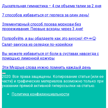
Дыхательная гимнастика – 4 см объема талии за 2 дня
7 способов избавиться от герпеса за один день!
Элементарный способ посева моркови без
прореживания. Первые всходы через 3 дня!
Попробуйте, и вы обалдеете как это вкусно! 🐟🥕😋
Салат-закуска из селедки по-корейски
Вы можете избавиться от боли в суставах навсегда с
помощью лимонной кожуры
Эти Мудрые слова нужно помнить каждый день
2020. Все права защищены. Копирование статьи (или ее
части) и графических материалов возможно только при
указании прямой активной гиперссылки на статью.
Политика конфиденциальности