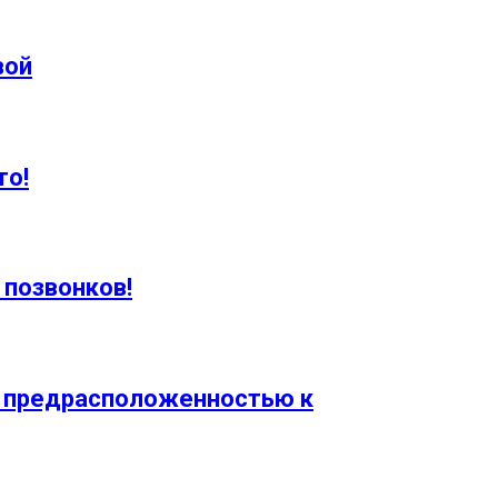
вой
то!
 позвонков!
с предрасположенностью к