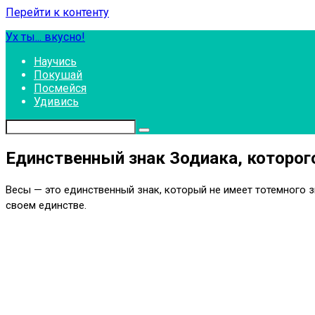
Перейти к контенту
Ух ты... вкусно!
Научись
Покушай
Посмейся
Удивись
Единственный знак Зодиака, которо
Весы — это единственный знак, который не имеет тотемного 
своем единстве.