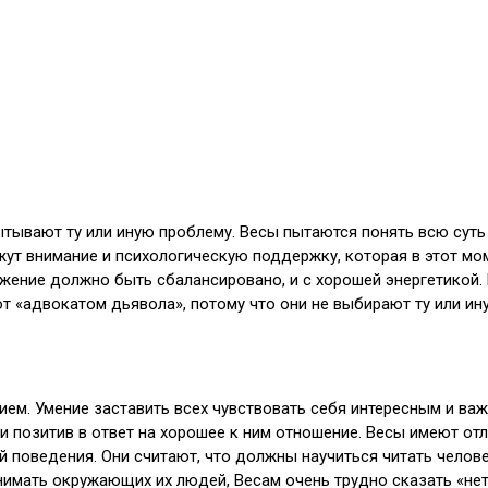
ывают ту или иную проблему. Весы пытаются понять всю суть 
жут внимание и психологическую поддержку, которая в этот мо
ужение должно быть сбалансировано, и с хорошей энергетикой.
т «адвокатом дьявола», потому что они не выбирают ту или ину
ием. Умение заставить всех чувствовать себя интересным и ва
 позитив в ответ на хорошее к ним отношение. Весы имеют от
 поведения. Они считают, что должны научиться читать человек
имать окружающих их людей, Весам очень трудно сказать «нет»