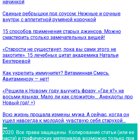
начинкой
Свиные ребрышки под соусом: Нежные и сочные
внутри, с аппетитной румяной корочкой
15 способов применения старых джинсов. Можно
смастерить столько замечательных вещей!
«Старости не существует, пока вы сами этого не
захотите». 15 лечебных цитат академика Натальи
Бехтеревой
Как укрепить иммунитет? Витаминная Смесь.
Авитаминозу — нет!
«Решила к Новому году выучить фразу: «Где я?» на
восьми языках. Мало ли как сложится»… Анекдоты про
Новый год! =)
Всю жизнь прощала измены мужа. А сейчас, когда он
ушел навсегда к молодой, чувствую себя старухой…
2020. Все права защищены. Копирование статьи (или ее
части) и графических материалов возможно только при