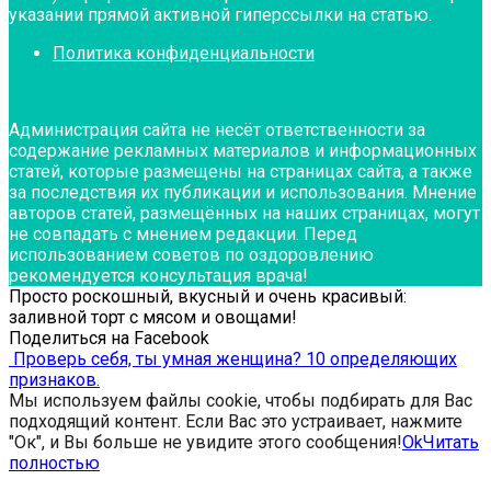
указании прямой активной гиперссылки на статью.
Политика конфиденциальности
Администрация сайта не несёт ответственности за
содержание рекламных материалов и информационных
статей, которые размещены на страницах сайта, а также
за последствия их публикации и использования. Мнение
авторов статей, размещённых на наших страницах, могут
не совпадать с мнением редакции. Перед
использованием советов по оздоровлению
рекомендуется консультация врача!
Просто роскошный, вкусный и очень красивый:
заливной торт с мясом и овощами!
Поделиться на Facebook
Проверь себя, ты умная женщина? 10 определяющих
признаков.
Мы используем файлы cookie, чтобы подбирать для Вас
подходящий контент. Если Вас это устраивает, нажмите
"Ок", и Вы больше не увидите этого сообщения!
Ok
Читать
полностью