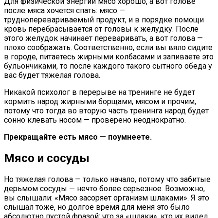
Для физической энергии мясо хорошо, а вот голове
после мяса хочется спать: мясо —
трудноперевариваемый продукт, и в порядке помощи
кровь перебрасывается от головы к желудку. После
этого желудок начинает переваривать, а вот голова —
плохо соображать. Соответственно, если вы вяло сидите
в городе, питаетесь жирными колбасами и запиваете это
бульончиками, то после каждого такого сытного обеда у
вас будет тяжелая голова.
Никакой психолог в перерыве на тренинге не будет
кормить народ жирными борщами, мясом и прочим,
потому что тогда во вторую часть тренинга народ будет
сонно клевать носом — проверено неоднократно.
Прекращайте есть мясо — поумнеете.
Мясо и сосуды
Но тяжелая голова — только начало, потому что забитые
дерьмом сосуды — нечто более серьезное. Возможно,
вы слышали: «Мясо засоряет организм шлаками». Я это
слышал тоже, но долгое время для меня это было
абсолютно пустой фразой: что за «шлаки», кто их видел,