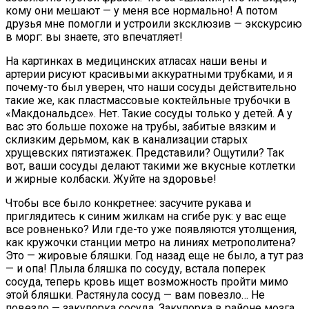
кому они мешают — у меня все нормально! А потом
друзья мне помогли и устроили зксклюзив — экскурсию
в морг: вы знаете, это впечатляет!
На картинках в медицинских атласах наши вены и
артерии рисуют красивыми аккуратными трубками, и я
почему-то был уверен, что наши сосуды действительно
такие же, как пластмассовые коктейльные трубочки в
«Макдональдсе». Нет. Такие сосуды только у детей. А у
вас это больше похоже на трубы, забитые вязким и
склизким дерьмом, как в канализации старых
хрущевских пятиэтажек. Представили? Ощутили? Так
вот, ваши сосуды делают такими же вкусные котлетки
и жирные колбаски. Жуйте на здоровье!
Чтобы все было конкретнее: засучите рукава и
приглядитесь к синим жилкам на сгибе рук: у вас еще
все ровненько? Или где-то уже появляются утолщения,
как кружочки станции метро на линиях метрополитена?
Это — жировые бляшки. Год назад еще не было, а тут раз
— и опа! Плыла бляшка по сосуду, встала поперек
сосуда, теперь кровь ищет возможность пройти мимо
этой бляшки. Растянула сосуд — вам повезло… Не
повезло — закупорка сосуда. Закупорка в районе мозга