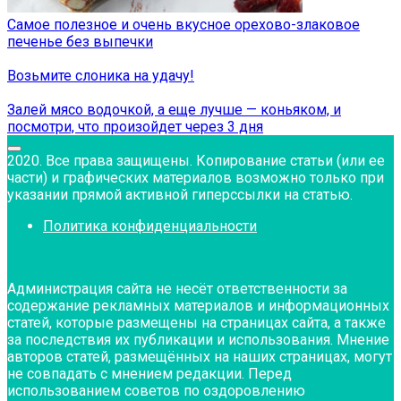
Самое полезное и очень вкусное орехово-злаковое
печенье без выпечки
Возьмите слоника на удачу!
Залей мясо водочкой, а еще лучше — коньяком, и
посмотри, что произойдет через 3 дня
2020. Все права защищены. Копирование статьи (или ее
части) и графических материалов возможно только при
указании прямой активной гиперссылки на статью.
Политика конфиденциальности
Администрация сайта не несёт ответственности за
содержание рекламных материалов и информационных
статей, которые размещены на страницах сайта, а также
за последствия их публикации и использования. Мнение
авторов статей, размещённых на наших страницах, могут
не совпадать с мнением редакции. Перед
использованием советов по оздоровлению