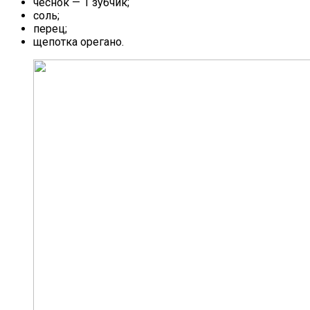
чеснок — 1 зубчик;
соль;
перец;
щепотка орегано.