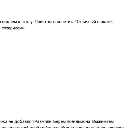
подаем к столу. Приятного аппетита! Отличный салатик,
 сухариками.
 пока не добавляя.Размяли. Берем пол-лимона. Выжимаем
 сделаем тонкий слой майонеза. Выкладываем на мясо кусочки