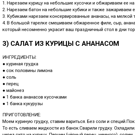
1. Нарезаем курицу на небольшие кусочки и обжариваем ее на
2. Нарезаем батон на небольшие кубики и также зажариваем е
3. Кубиками нарезаем консервированные ананасы, на мелкой т
4. В большой тарелке смешиваем обжаренное филе, сыр, анана
который несомненно украсит ваш праздничный стол в дни то
3) САЛАТ ИЗ КУРИЦЫ С АНАНАСОМ
ИНГРЕДИЕНТЫ:
● куриная грудка
● сок половины лимона
● соль
● перец
● майонез
● 1 банка ананасов кусочками
● 1 банка кукурузы
ПРИГОТОВЛЕНИЕ:
Моем куриную грудку, ставим вариться. Без соли и специй.Пок
То есть сливаем жидкости из банок.Сварили грудку. Охладили
через сито на курицу. Перчим (чёрный перец, немного), соли