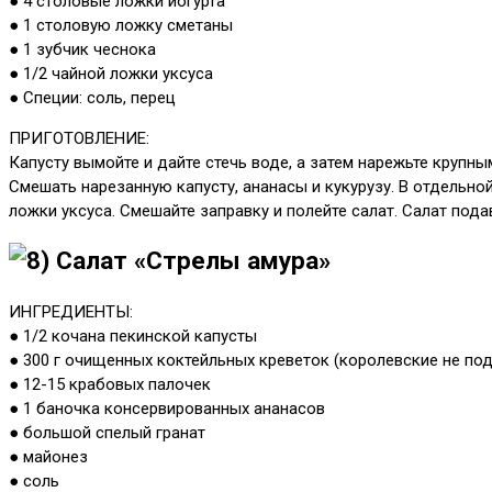
● 4 столовые ложки йогурта
● 1 столовую ложку сметаны
● 1 зубчик чеснока
● 1/2 чайной ложки уксуса
● Специи: соль, перец
ПРИГОТОВЛЕНИЕ:
Капусту вымойте и дайте стечь воде, а затем нарежьте крупн
Смешать нарезанную капусту, ананасы и кукурузу. В отдельной
ложки уксуса. Смешайте заправку и полейте салат. Салат пода
Салат «Стрелы амура»
ИНГРЕДИЕНТЫ:
● 1/2 кочана пекинской капусты
● 300 г очищенных коктейльных креветок (королевские не под
● 12-15 крабовых палочек
● 1 баночка консервированных ананасов
● большой спелый гранат
● майонез
● соль