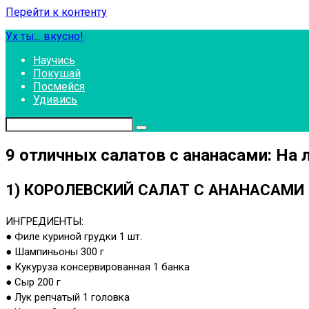
Перейти к контенту
Ух ты... вкусно!
Научись
Покушай
Посмейся
Удивись
9 отличных салатов с ананасами: На 
1) КОРОЛЕВСКИЙ САЛАТ С АНАНАСАМИ
ИНГРЕДИЕНТЫ:
● Филе куриной грудки 1 шт.
● Шампиньоны 300 г
● Кукуруза консервированная 1 банка
● Сыр 200 г
● Лук репчатый 1 головка