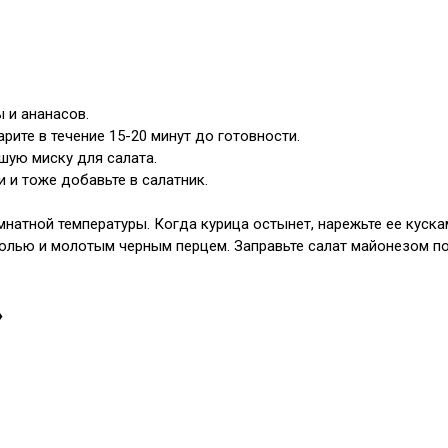
ы и ананасов.
рите в течение 15-20 минут до готовности.
ьшую миску для салата.
 и тоже добавьте в салатник.
омнатной температуры. Когда курица остынет, нарежьте ее куска
солью и молотым черным перцем. Заправьте салат майонезом по
»