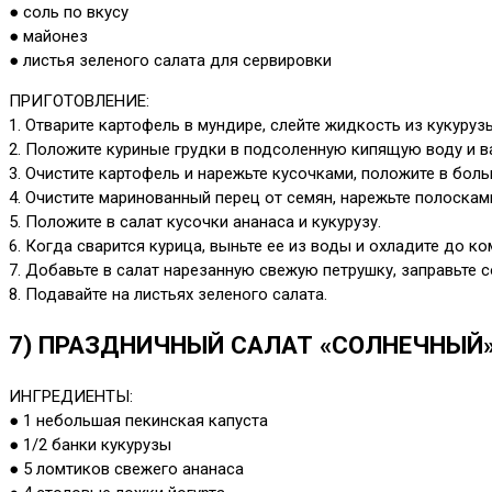
● соль по вкусу
● майонез
● листья зеленого салата для сервировки
ПРИГОТОВЛЕНИЕ:
1. Отварите картофель в мундире, слейте жидкость из кукуруз
2. Положите куриные грудки в подсоленную кипящую воду и ва
3. Очистите картофель и нарежьте кусочками, положите в бол
4. Очистите маринованный перец от семян, нарежьте полосками
5. Положите в салат кусочки ананаса и кукурузу.
6. Когда сварится курица, выньте ее из воды и охладите до к
7. Добавьте в салат нарезанную свежую петрушку, заправьте 
8. Подавайте на листьях зеленого салата.
7) ПРАЗДНИЧНЫЙ САЛАТ «СОЛНЕЧНЫЙ
ИНГРЕДИЕНТЫ:
● 1 небольшая пекинская капуста
● 1/2 банки кукурузы
● 5 ломтиков свежего ананаса