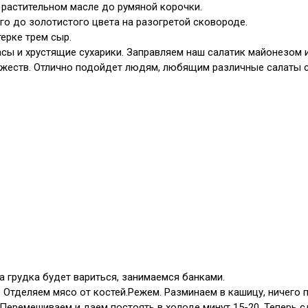
 растительном масле до румяной корочки.
го до золотистого цвета на разогретой сковороде.
ерке трем сыр.
сы и хрустящие сухарики. Заправляем наш салатик майонезом и 
ржеств. Отлично подойдет людям, любящим различные салаты с
а грудка будет вариться, занимаемся банками.
. Отделяем мясо от костей.Режем. Разминаем в кашицу, ничего
м. Перемешиваем и даем постоять в холоде минут 15-20. Теперь