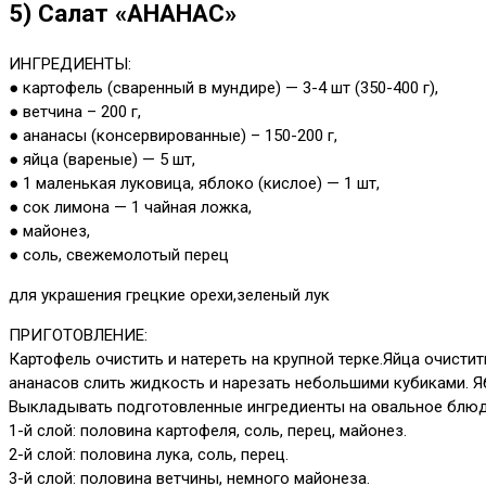
5) Салат «АНАНАС»
ИНГРЕДИЕНТЫ:
● картофель (сваренный в мундире) — 3-4 шт (350-400 г),
● ветчина – 200 г,
● ананасы (консервированные) – 150-200 г,
● яйца (вареные) — 5 шт,
● 1 маленькая луковица, яблоко (кислое) — 1 шт,
● сок лимона — 1 чайная ложка,
● майонез,
● соль, свежемолотый перец
для украшения грецкие орехи,зеленый лук
ПРИГОТОВЛЕНИЕ:
Картофель очистить и натереть на крупной терке.Яйца очистит
ананасов слить жидкость и нарезать небольшими кубиками. Яб
Выкладывать подготовленные ингредиенты на овальное блюд
1-й слой: половина картофеля, соль, перец, майонез.
2-й слой: половина лука, соль, перец.
3-й слой: половина ветчины, немного майонеза.