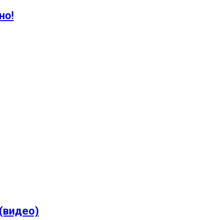
но!
 (видео)