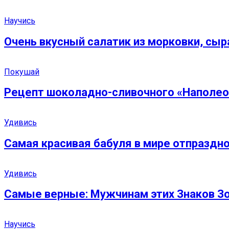
Научись
Очень вкусный салатик из морковки, сыра
Покушай
Рецепт шоколадно-сливочного «Наполеон
Удивись
Самая красивая бабуля в мире отпраздно
Удивись
Самые верные: Мужчинам этих Знаков Зо
Научись