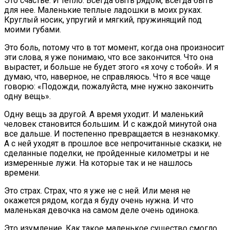
Это счастье. И тепло. Всегда быть рядом, всегда быть
для нее. Маленькие теплые ладошки в моих руках.
Круглый носик, упругий и мягкий, пружинящий под
моими губами.
Это боль, потому что в тот момент, когда она произносит
эти слова, я уже понимаю, что все закончится. Что она
вырастет, и больше не будет этого «я хочу с тобой». И я
думаю, что, наверное, не справляюсь. Что я все чаще
говорю: «Подожди, пожалуйста, мне нужно закончить
одну вещь».
Одну вещь за другой. А время уходит. И маленький
человек становится большим. И с каждой минутой она
все дальше. И постепенно превращается в незнакомку.
А с ней уходят в прошлое все непрочитанные сказки, не
сделанные поделки, не пройденные километры и не
измеренные лужи. На которые так и не нашлось
времени.
Это страх. Страх, что я уже не с ней. Или меня не
окажется рядом, когда я буду очень нужна. И что
маленькая девочка на самом деле очень одинока.
Это изумление. Как такое маленькое существо смогло