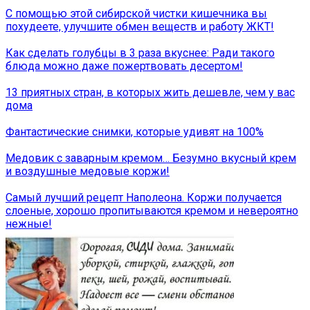
С помощью этой сибирской чистки кишечника вы
похудеете, улучшите обмен веществ и работу ЖКТ!
Как сделать голубцы в 3 раза вкуснее: Ради такого
блюда можно даже пожертвовать десертом!
13 приятных стран, в которых жить дешевле, чем у вас
дома
Фантастические снимки, которые удивят на 100%
Медовик с заварным кремом… Безумно вкусный крем
и воздушные медовые коржи!
Самый лучший рецепт Наполеона. Коржи получается
слоеные, хорошо пропитываются кремом и невероятно
нежные!