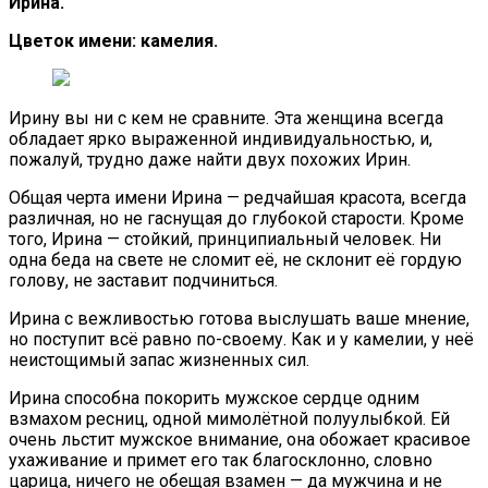
Ирина.
Цветок имени: камелия.
Ирину вы ни с кем не сравните. Эта женщина всегда
обладает ярко выраженной индивидуальностью, и,
пожалуй, трудно даже найти двух похожих Ирин.
Общая черта имени Ирина — редчайшая красота, всегда
различная, но не гаснущая до глубокой старости. Кроме
того, Ирина — стойкий, принципиальный человек. Ни
одна беда на свете не сломит её, не склонит её гордую
голову, не заставит подчиниться.
Ирина с вежливостью готова выслушать ваше мнение,
но поступит всё равно по-своему. Как и у камелии, у неё
неистощимый запас жизненных сил.
Ирина способна покорить мужское сердце одним
взмахом ресниц, одной мимолётной полуулыбкой. Ей
очень льстит мужское внимание, она обожает красивое
ухаживание и примет его так благосклонно, словно
царица, ничего не обещая взамен — да мужчина и не