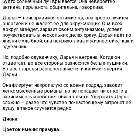
будто солнечный луч врывается. Она невероятно
активна, порывиста, общительна, говорлива.
Дарья — неисправимая оптимистка, она просто лучится
энергией и не жалеет её для окружающих. Она всех
вокруг заведёт, заразит своим энтузиазмом, успеет
поучаствовать в нескольких делах сразу. Дарья идёт по
жизни с улыбкой, она неприхотлива и жизнестойка, как и
одуванчик.
Но, подобно одуванчику, Дарья и ветрена. Когда он
отцветает, во все стороны разносятся белые пушинки.
Во все стороны распространяется и кипучая энергия
Дарьи.
Она флиртует напропалую со всеми подряд, заводит
легкомысленные романы, но не попадает ни от кого в
зависимость и избегает обязательств. Удержать Дарью
сложно — разве что чувство по-настоящему затронет её
душу, а такое случается редко.
Диана.
Цветок имени: примула.