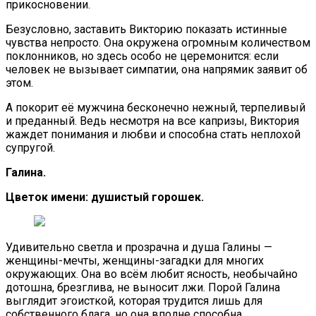
прикосновении.
Безусловно, заставить Викторию показать истинные
чувства непросто. Она окружена огромным количеством
поклонников, но здесь особо не церемонится: если
человек не вызывает симпатии, она напрямик заявит об
этом.
А покорит её мужчина бесконечно нежный, терпеливый
и преданный. Ведь несмотря на все капризы, Виктория
жаждет понимания и любви и способна стать неплохой
супругой.
Галина.
Цветок имени: душистый горошек.
Удивительно светла и прозрачна и душа Галины —
женщины-мечты, женщины-загадки для многих
окружающих. Она во всём любит ясность, необычайно
дотошна, брезглива, не выносит лжи. Порой Галина
выглядит эгоисткой, которая трудится лишь для
собственного блага, но она вполне способна