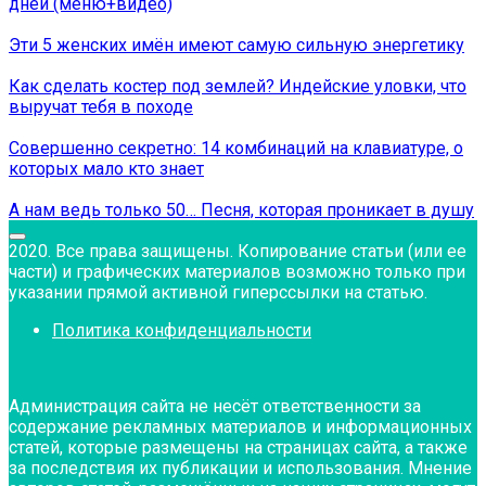
дней (меню+видео)
Эти 5 женских имён имеют самую сильную энергетику
Как сделать костер под землей? Индейские уловки, что
выручат тебя в походе
Совершенно секретно: 14 комбинаций на клавиатуре, о
которых мало кто знает
А нам ведь только 50… Песня, которая проникает в душу
2020. Все права защищены. Копирование статьи (или ее
части) и графических материалов возможно только при
указании прямой активной гиперссылки на статью.
Политика конфиденциальности
Администрация сайта не несёт ответственности за
содержание рекламных материалов и информационных
статей, которые размещены на страницах сайта, а также
за последствия их публикации и использования. Мнение