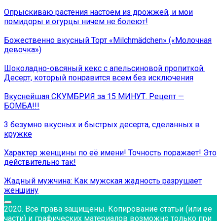
Опрыскиваю растения настоем из дрожжей, и мои
помидоры и огурцы ничем не болеют!
Божественно вкусный Торт «Milchmädchen» («Молочная
девочка»)
Шоколадно-овсяный кекс с апельсиновой пропиткой.
Десерт, который понравится всем без исключения
Вкуснейшая СКУМБРИЯ за 15 МИНУТ. Рецепт —
БОМБА!!!
3 безумно вкусных и быстрых десерта, сделанных в
кружке
Характер женщины по её имени! Точность поражает! Это
действительно так!
Жадный мужчина: Как мужская жадность разрушает
женщину
2020. Все права защищены. Копирование статьи (или ее
части) и графических материалов возможно только при