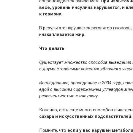
сопровождается ожирением.
При избыточно
весе, уровень инсулина нарушается, и к
к гормону.
В результате нарушается регулятор глюкозы, 
и
накапливается жир.
Что делать:
Существует множество способов выведения и
с двумя столовыми ложками яблочного уксус
Исследование, проведенное в 2004 году, пока
едой с высоким содержанием углеводов знач
резистентностью к инсулину.
Конечно, есть еще много способов выведени
сахара и искусственных подсластителей
.
Помните, что
если у вас нарушен метабол