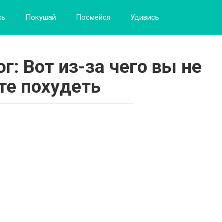
сь
Покушай
Посмейся
Удивись
г: Вот из-за чего вы не
е похудеть