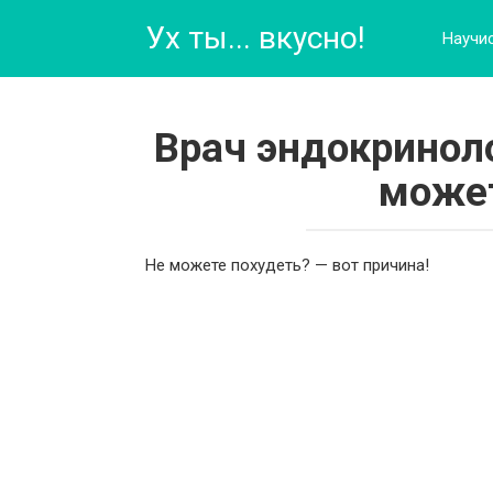
Перейти
Ух ты... вкусно!
к
Научи
контенту
Врач эндокриноло
может
Не можете похудеть? — вот причина!