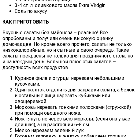
3-4 ст. л. оливкового масла Extra Virdgin
Соль по вкусу
КАК ПРИГОТОВИТЬ
Вкусные салаты без майонеза – реально! Все
опробованы и получили очень высокую оценку
домочадцев. Но кроме всего прочего, салаты не только
низкокалорийные, но и сытные в свою очередь. Такие
салаты прекрасны не только для праздничного стола, но
и на каждый день. Большой плюс этих салатов –
доступность всех продуктов.
Куриное филе и огурцы нарезаем небольшими
кусочками.
Один желток отделить для заправки салата, а белок
и остальные яйца нарезать кубиками или
овощерезкой.
Морковь нарезать тонкими полосками (стружкой)
при помощи овощного ножа.
Нож тянуть не через всю морковь (если она у вас
длинная), а на расстоянии 6-8 см.
Мелко нарезаем зеленый лук.
Готовим заправку: к желтку добавляем горчицу,