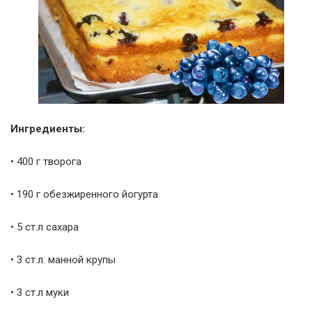
Ингредиенты:
• 400 г творога
• 190 г обезжиренного йогурта
• 5 ст.л сахара
• 3 ст.л. манной крупы
• 3 ст.л муки