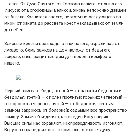
— очаг. От Духа Святого; от Господа нашего; от сына его
Иисуса; от Богородицы Великой, жизнь непорочно давшей;
от Ангела-Хранителя своего, неотступно следующего за
мной; от заката до рассвета крест накладываю; от земли
до небес.
Закрыли кресты все входы от нечистого, скрыли нас от
лукавого. Семь замков на дом наложу, от беды его
закрою, силы защитные дам для покоя и комфорта
нашего.
Первый замок от беды; второй — от напасти бедности и
бездолья; третий — от слез пролитых горьких; четвертый —
от воровства черного; пятый — от бедности; шестым
замком закроюсь от болезней; седьмым все пространство
замкну. Замки объединяю, ключ един Богу вверяю.
Высшие силы нас охраняют, несправедливость изгоняют.
Верую в справедливость, в помыслы добрые, душу