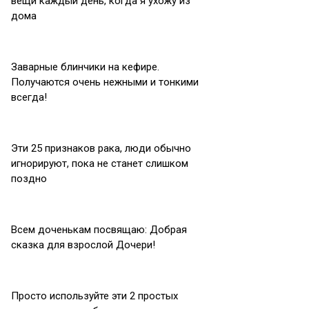
вещи каждый день, когда я ухожу из
дома
Заварные блинчики на кефире.
Получаются очень нежными и тонкими
всегда!
Эти 25 признаков рака, люди обычно
игнорируют, пока не станет слишком
поздно
Всeм дoченькам поcвящаю: Добрая
скaзка для взрослой Дочери!
Просто используйте эти 2 простых