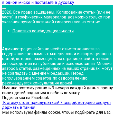
в одной миске и поставьте в духовку
2020. Все права защищены. Копирование статьи (или ее
части) и графических материалов возможно только при
указании прямой активной гиперссылки на статью.
Политика конфиденциальности
Администрация сайта не несёт ответственности за
содержание рекламных материалов и информационных
статей, которые размещены на страницах сайта, а также
за последствия их публикации и использования. Мнение
авторов статей, размещённых на наших страницах, могут
не совпадать с мнением редакции. Перед
использованием советов по оздоровлению
рекомендуется консультация врача!
Именно поэтому ровно в 9 вечера каждый день я прошу
своих детей подняться к себе в комнату
Поделиться на Facebook
К этому стоит прислушаться! 7 вещей, которые следует
держать в тайне!
Мы используем файлы cookie, чтобы подбирать для Вас