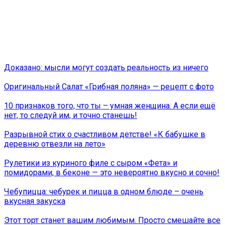
Доказано: мысли могут создать реальность из ничего
Оригинальный Салат «Грибная поляна» — рецепт с фото
10 признаков того, что ты – умная женщина. А если ещё
нет, то следуй им, и точно станешь!
Разрывной стих о счастливом детстве! «К бабушке в
деревню отвезли на лето»
Рулетики из куриного филе с сыром «Фета» и
помидорами, в беконе — это невероятно вкусно и сочно!
Чебупицца: чебурек и пицца в одном блюде – очень
вкусная закуска
Этот торт станет вашим любимым. Просто смешайте все