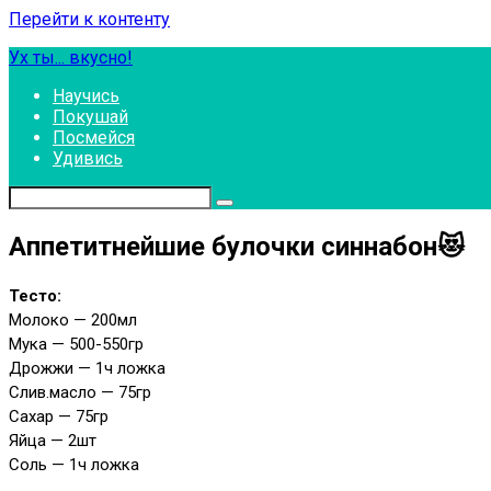
Перейти к контенту
Ух ты... вкусно!
Научись
Покушай
Посмейся
Удивись
Аппетитнейшие булочки синнабон😻
Тесто:
Молоко — 200мл
Мука — 500-550гр
Дрожжи — 1ч ложка
Слив.масло — 75гр
Сахар — 75гр
Яйца — 2шт
Соль — 1ч ложка