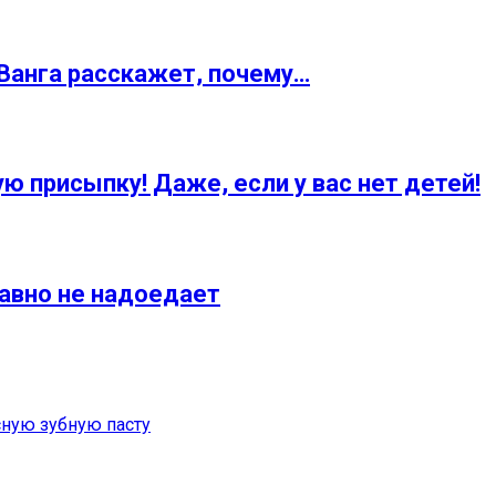
Ванга расскажет, почему…
ую присыпку! Даже, если у вас нет детей!
 равно не надоедает
сную зубную пасту