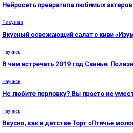
Нейросеть превратила любимых актеров 
Покушай
Вкусный освежающий салат с киви «Изу
Научись
В чем встречать 2019 год Свиньи. Поле
Научись
Не любите перловку? Вы просто не умеет
Научись
Вкусно, как в детстве Торт «Птичье моло