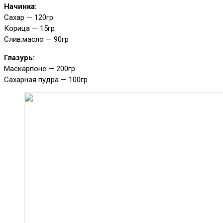
Начинка:
Сахар — 120гр
Корица — 15гр
Слив.масло — 90гр
Глазурь:
Маскарпоне — 200гр
Сахарная пудра — 100гр