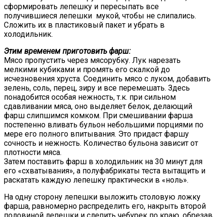
сформировать лепешку и пересыпать все
получившиеся лепешки мукой, чтобы не слипались.
Сложить их в пластиковый пакет и убрать в
холодильник.
Этим временем приготовить фарш:
Мясо пропустить через мясорубку. Лук нарезать
мелкими кубиками и промять его скалкой до
исчезновения хруста. Соединить мясо с луком, добавить
зелень, соль, перец, зиру и все перемешать. Здесь
понадобится особая нежность, т.к. при сильном
сдавливании мяса, оно выделяет белок, делающий
фарш слипшимся комком. При смешивании фарша
постепенно вливать бульон небольшими порциями по
мере его полного впитывания. Это придаст фаршу
сочность и нежность. Количество бульона зависит от
плотности мяса.
Затем поставить фарш в холодильник на 30 минут для
его «схватывания», а полуфабрикаты теста вытащить и
раскатать каждую лепешку практически в «ноль».
На одну сторону лепешки выложить столовую ложку
фарша, равномерно распределить его, накрыть второй
половиной лепешки и слепить чебурек по краю, обрезав