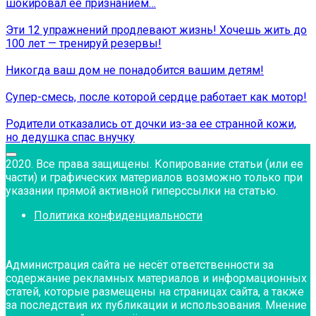
шокировал ее признанием…
Эти 12 упражнений продлевают жизнь! Хочешь жить до
100 лет — тренируй резервы!
Никогда ваш дом не понадобится вашим детям!
Супер-смесь, после которой сердце работает как мотор!
Родители отказались от дочки из-за ее странной кожи,
но дедушка спас внучку
2020. Все права защищены. Копирование статьи (или ее
части) и графических материалов возможно только при
указании прямой активной гиперссылки на статью.
Политика конфиденциальности
Администрация сайта не несёт ответственности за
содержание рекламных материалов и информационных
статей, которые размещены на страницах сайта, а также
за последствия их публикации и использования. Мнение