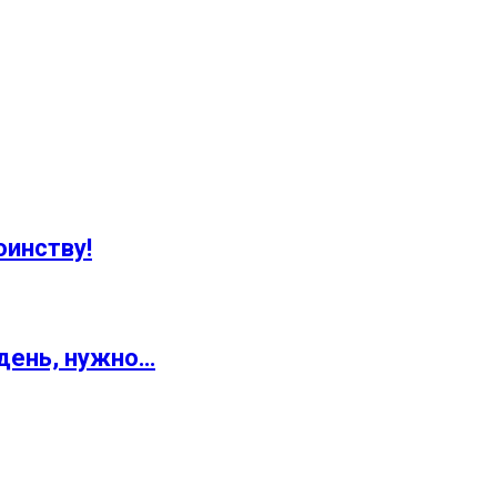
оинству!
день, нужно…