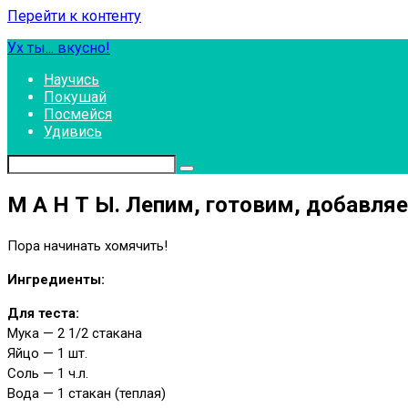
Перейти к контенту
Ух ты... вкусно!
Научись
Покушай
Посмейся
Удивись
М А Н Т Ы. Лепим, готовим, добавляе
Пора начинать хомячить!
Ингредиенты:
Для теста:
Мука — 2 1/2 стакана
Яйцо — 1 шт.
Соль — 1 ч.л.
Вода — 1 стакан (теплая)