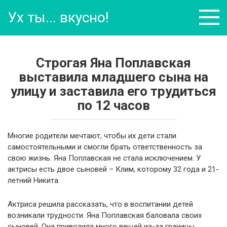
Перейти
Ух ты... вкусно!
к
контенту
Строгая Яна Поплавская
выставила младшего сына на
улицу и заставила его трудиться
по 12 часов
Многие родители мечтают, чтобы их дети стали
самостоятельными и смогли брать ответственность за
свою жизнь. Яна Поплавская не стала исключением. У
актрисы есть двое сыновей – Клим, которому 32 года и 21-
летний Никита.
Актриса решила рассказать, что в воспитании детей
возникали трудности. Яна Поплавская баловала своих
сыновей. Она привозила много вещей из-за границы,