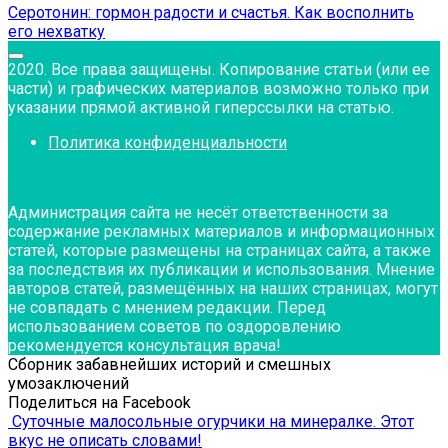
Серотонин: гормон радости и счастья. Как восполнить
его нехватку
2020. Все права защищены. Копирование статьи (или ее
части) и графических материалов возможно только при
указании прямой активной гиперссылки на статью.
Политика конфиденциальности
Администрация сайта не несёт ответственности за
содержание рекламных материалов и информационных
статей, которые размещены на страницах сайта, а также
за последствия их публикации и использования. Мнение
авторов статей, размещённых на наших страницах, могут
не совпадать с мнением редакции. Перед
использованием советов по оздоровлению
рекомендуется консультация врача!
Сборник забавнейших историй и смешных
умозаключений
Поделиться на Facebook
Суточные малосольные огурчики на минералке. Этот
вкус не описать словами!