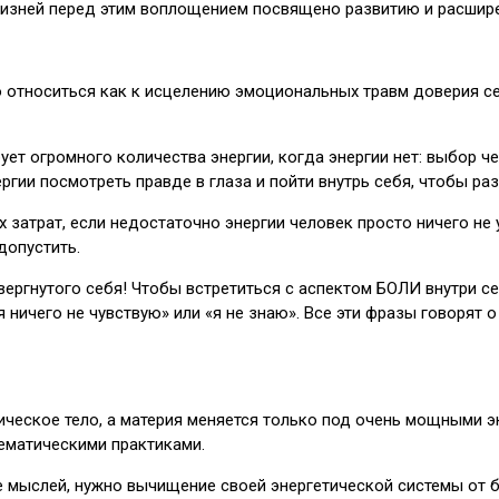
жизней перед этим воплощением посвящено развитию и расшир
 относиться как к исцелению эмоциональных травм доверия себ
бует огромного количества энергии, когда энергии нет: выбор ч
ргии посмотреть правде в глаза и пойти внутрь себя, чтобы ра
затрат, если недостаточно энергии человек просто ничего не у
допустить.
вергнутого себя! Чтобы встретиться с аспектом БОЛИ внутри се
я ничего не чувствую» или «я не знаю». Все эти фразы говорят 
ическое тело, а материя меняется только под очень мощными э
тематическими практиками.
 мыслей, нужно вычищение своей энергетической системы от бл