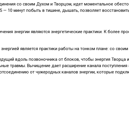
оединения со своим Духом и Творцом, идет моментальное обест
 5 — 10 минут побыть в тишине, дышать, позволяет восстановит
ния энергии являются энергетические практики. К более прос
нергией является практики работы на тонком плане: со своим 
 идущий вдоль позвоночника от блоков, чтобы энергия Творца и
льные травмы. Вычищение дает расширение канала поступления 
 отсоединению от чужеродных каналов энергии, которые подкл