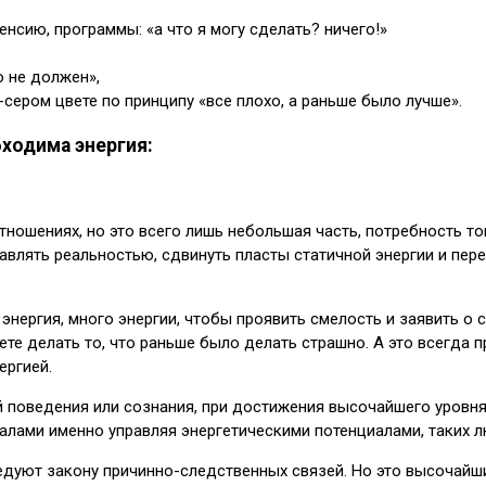
нсию, программы: «а что я могу сделать? ничего!»
о не должен»,
сером цвете по принципу «все плохо, а раньше было лучше».
ходима энергия:
тношениях, но это всего лишь небольшая часть, потребность тог
авлять реальностью, сдвинуть пласты статичной энергии и пе
энергия, много энергии, чтобы проявить смелость и заявить о
ете делать то, что раньше было делать страшно. А это всегда 
ергией.
 поведения или сознания, при достижения высочайшего уровня
алами именно управляя энергетическими потенциалами, таких 
едуют закону причинно-следственных связей. Но это высочайший