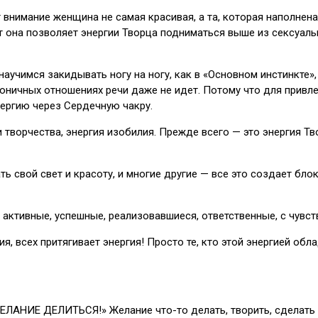
внимание женщина не самая красивая, а та, которая наполнена 
чит она позволяет энергии Творца подниматься выше из сексуа
научимся закидывать ногу на ногу, как в «Основном инстинкте»
рмоничных отношениях речи даже не идет. Потому что для привл
ергию через Сердечную чакру.
и творчества, энергия изобилия. Прежде всего — это энергия Т
ь свой свет и красоту, и многие другие — все это создает бло
тивные, успешные, реализовавшиеся, ответственные, с чувство
ния, всех притягивает энергия! Просто те, кто этой энергией о
ЕЛАНИЕ ДЕЛИТЬСЯ!» Желание что-то делать, творить, сделать м