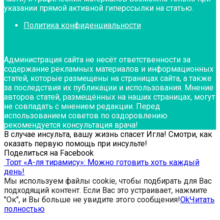
указании прямой активной гиперссылки на статью.
Политика конфиденциальности
Администрация сайта не несёт ответственности за
содержание рекламных материалов и информационных
статей, которые размещены на страницах сайта, а также
за последствия их публикации и использования. Мнение
авторов статей, размещённых на наших страницах, могут
не совпадать с мнением редакции. Перед
использованием советов по оздоровлению
рекомендуется консультация врача!
В случае инсульта, вашу жизнь спасет Игла! Смотри, как
оказать первую помощь при инсульте!
Поделиться на Facebook
Торт «А-ля тирамису»: Можно готовить хоть каждый
день!
Мы используем файлы cookie, чтобы подбирать для Вас
подходящий контент. Если Вас это устраивает, нажмите
"Ок", и Вы больше не увидите этого сообщения!
Ok
Читать
полностью