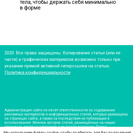
тела, чтобы держать себя минимально
в форме
2020. Все права защищены. Копирование статьи (или ее
части) и графических материалов возможно только при
указании прямой активной гиперссылки на статью.
Политика конфиденциальности
Администрация сайта не несёт ответственности за содержание
рекламных материалов и информационных статей, которые размещены
на страницах сайта, а также за последствия их публикации и
использования. Мнение авторов статей, размещённых на наших
страницах, могут не совпадать с мнением редакции. Перед
использованием советов по оздоровлению рекомендуется
Мы используем файлы cookie, чтобы подбирать для Вас подходящий