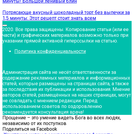
минуты! Большой ленивый блин
Потрясающе вкусный шоколадный торт без выпечки за
1,5 минуты: Этот рецепт стоит знать всем
2020. Все права защищены. Копирование статьи (или ее
части) и графических материалов возможно только при
указании прямой активной гиперссылки на статью.
Политика конфиденциальности
Администрация сайта не несёт ответственности за
содержание рекламных материалов и информационных
статей, которые размещены на страницах сайта, а также
за последствия их публикации и использования. Мнение
авторов статей, размещённых на наших страницах, могут
не совпадать с мнением редакции. Перед
использованием советов по оздоровлению
рекомендуется консультация врача!
Прощение – это умение видеть Бога во всех людях,
независимо от их поступков
Поделиться на Facebook