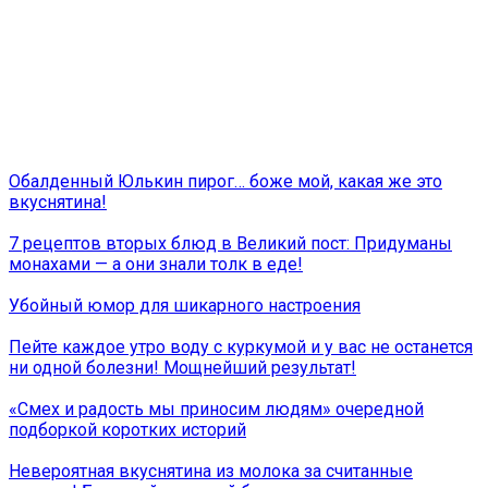
Обалденный Юлькин пирог… боже мой, какая же это
вкуснятина!
7 рецептов вторых блюд в Великий пост: Придуманы
монахами — а они знали толк в еде!
Убойный юмор для шикарного настроения
Пейте каждое утро воду с куркумой и у вас не останется
ни одной болезни! Мощнейший результат!
«Смех и радость мы приносим людям» очередной
подборкой коротких историй
Невероятная вкуснятина из молока за считанные