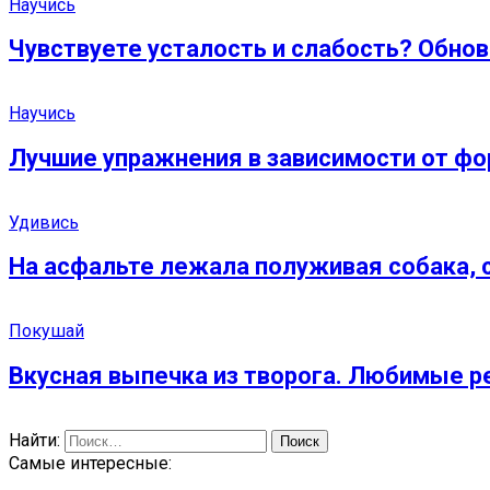
Научись
Чувствуете усталость и слабость? Обно
Научись
Лучшие упражнения в зависимости от фо
Удивись
На асфальте лежала полуживая собака,
Покушай
Вкусная выпечка из творога. Любимые р
Найти:
Самые интересные: