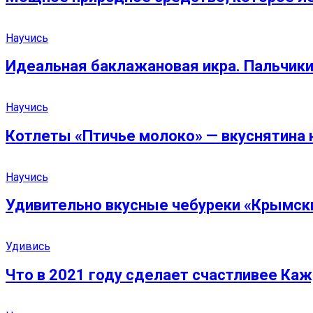
Научись
Идеальная баклажановая икра. Пальчик
Научись
Котлеты «Птичье молоко» — вкуснятина 
Научись
Удивительно вкусные чебуреки «Крымск
Удивись
Что в 2021 году сделает счастливее Ка