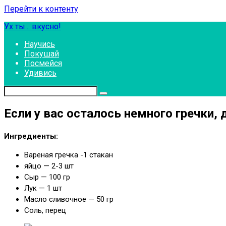
Перейти к контенту
Ух ты... вкусно!
Научись
Покушай
Посмейся
Удивись
Если у вас осталось немного гречки, 
Ингредиенты:
Вареная гречка -1 стакан
яйцо — 2-3 шт
Сыр — 100 гр
Лук — 1 шт
Масло сливочное — 50 гр
Соль, перец