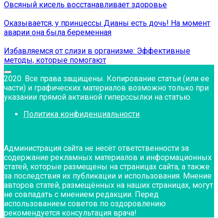
Овсяный кисель восстанавливает здоровье
Оказывается, у принцессы Дианы есть дочь! На момент
аварии она была беременная
Избавляемся от слизи в организме: Эффективные
методы, которые помогают
2020. Все права защищены. Копирование статьи (или ее
части) и графических материалов возможно только при
указании прямой активной гиперссылки на статью.
Политика конфиденциальности
Администрация сайта не несёт ответственности за
содержание рекламных материалов и информационных
статей, которые размещены на страницах сайта, а также
за последствия их публикации и использования. Мнение
авторов статей, размещённых на наших страницах, могут
не совпадать с мнением редакции. Перед
использованием советов по оздоровлению
рекомендуется консультация врача!