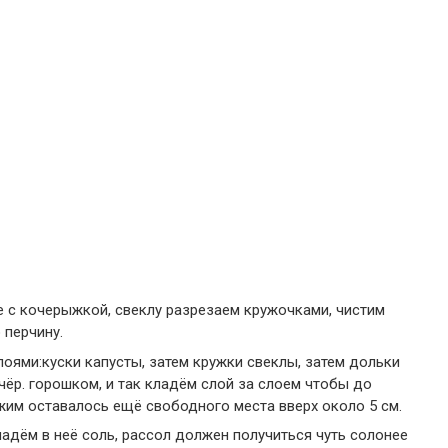
е с кочерыжкой, свеклу разрезаем кружочками, чистим
 перчину.
оями:куски капусты, затем кружки свеклы, затем дольки
ц чёр. горошком, и так кладём слой за слоем чтобы до
жим оставалось ещё свободного места вверх около 5 см.
ладём в неё соль, рассол должен получиться чуть солонее