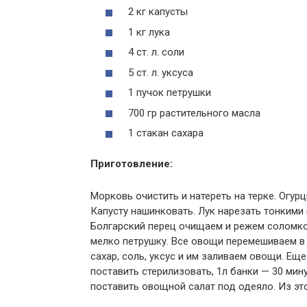
2 кг капусты
1 кг лука
4 ст. л. соли
5 ст. л. уксуса
1 пучок петрушки
700 гр растительного масла
1 стакан сахара
Приготовление:
Морковь очистить и натереть на терке. Огур
Капусту нашинковать. Лук нарезать тонкими 
Болгарский перец очищаем и режем соломк
мелко петрушку. Все овощи перемешиваем в
сахар, соль, уксус и им заливаем овощи. Ещ
поставить стерилизовать, 1л банки — 30 минут
поставить овощной салат под одеяло. Из эт