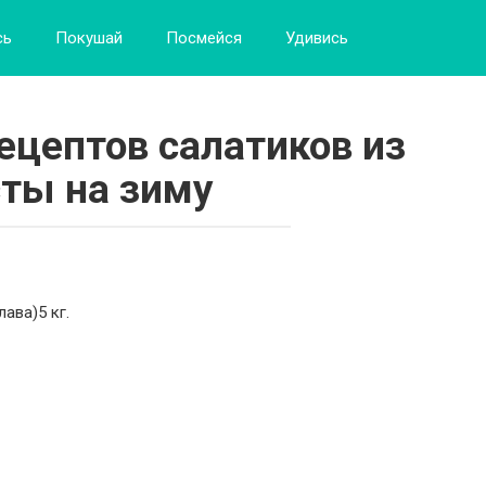
сь
Покушай
Посмейся
Удивись
ецептов салатиков из
ты на зиму
ава)5 кг.