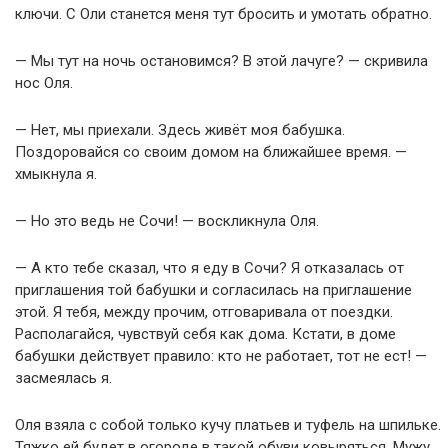
ключи. С Оли станется меня тут бросить и умотать обратно.
— Мы тут на ночь остановимся? В этой лачуге? — скривила
нос Оля.
— Нет, мы приехали. Здесь живёт моя бабушка.
Поздоровайся со своим домом на ближайшее время. —
хмыкнула я.
— Но это ведь не Сочи! — воскликнула Оля.
— А кто тебе сказал, что я еду в Сочи? Я отказалась от
приглашения той бабушки и согласилась на приглашение
этой. Я тебя, между прочим, отговаривала от поездки.
Располагайся, чувствуй себя как дома. Кстати, в доме
бабушки действует правило: кто не работает, тот не ест! —
засмеялась я.
Оля взяла с собой только кучу платьев и туфель на шпильке.
Тяжко ей будет в огороде в такой обуви ковыряться. Мужу