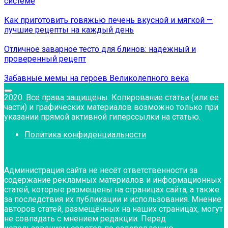
системе
Как приготовить говяжью печень вкусной и мягкой —
лучшие рецепты на каждый день
Отличное заварное тесто для блинов: надежный и
проверенный рецепт
Забавные мемы на героев Великолепного века
2020. Все права защищены. Копирование статьи (или ее
части) и графических материалов возможно только при
указании прямой активной гиперссылки на статью.
Политика конфиденциальности
Администрация сайта не несёт ответственности за
содержание рекламных материалов и информационных
статей, которые размещены на страницах сайта, а также
за последствия их публикации и использования. Мнение
авторов статей, размещённых на наших страницах, могут
не совпадать с мнением редакции. Перед