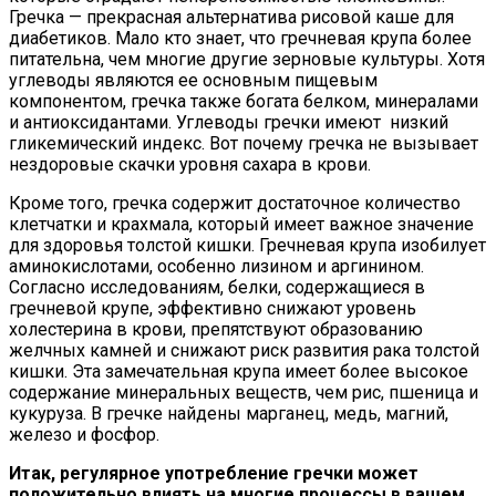
Гречка — прекрасная альтернатива рисовой каше для
диабетиков. Мало кто знает, что гречневая крупа более
питательна, чем многие другие зерновые культуры. Хотя
углеводы являются ее основным пищевым
компонентом, гречка также богата белком, минералами
и антиоксидантами. Углеводы гречки имеют низкий
гликемический индекс. Вот почему гречка не вызывает
нездоровые скачки уровня сахара в крови.
Кроме того, гречка содержит достаточное количество
клетчатки и крахмала, который имеет важное значение
для здоровья толстой кишки. Гречневая крупа изобилует
аминокислотами, особенно лизином и аргинином.
Согласно исследованиям, белки, содержащиеся в
гречневой крупе, эффективно снижают уровень
холестерина в крови, препятствуют образованию
желчных камней и снижают риск развития рака толстой
кишки. Эта замечательная крупа имеет более высокое
содержание минеральных веществ, чем рис, пшеница и
кукуруза. В гречке найдены марганец, медь, магний,
железо и фосфор.
Итак, регулярное употребление гречки может
положительно влиять на многие процессы в вашем