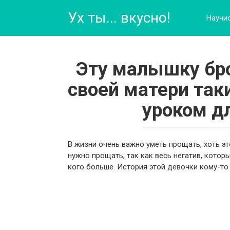
Перейти
Ух ты... вкусно!
к
Научи
контенту
Эту малышку бро
своей матери так
уроком д
В жизни очень важно уметь прощать, хоть эт
нужно прощать, так как весь негатив, которы
кого больше. История этой девочки кому-то