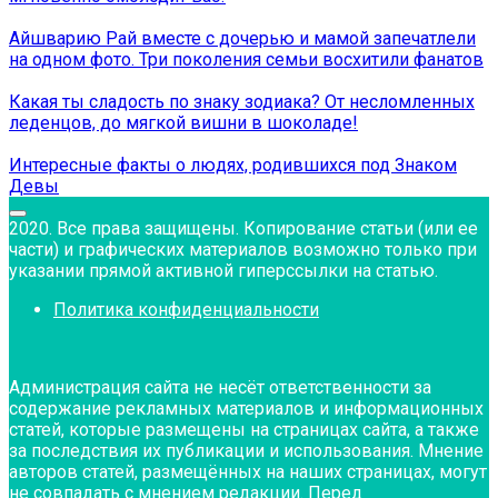
Айшварию Рай вместе с дочерью и мамой запечатлели
на одном фото. Три поколения семьи восхитили фанатов
Какая ты сладость по знаку зодиака? От несломленных
леденцов, до мягкой вишни в шоколаде!
Интересные факты о людях, родившихся под Знаком
Девы
2020. Все права защищены. Копирование статьи (или ее
части) и графических материалов возможно только при
указании прямой активной гиперссылки на статью.
Политика конфиденциальности
Администрация сайта не несёт ответственности за
содержание рекламных материалов и информационных
статей, которые размещены на страницах сайта, а также
за последствия их публикации и использования. Мнение
авторов статей, размещённых на наших страницах, могут
не совпадать с мнением редакции. Перед