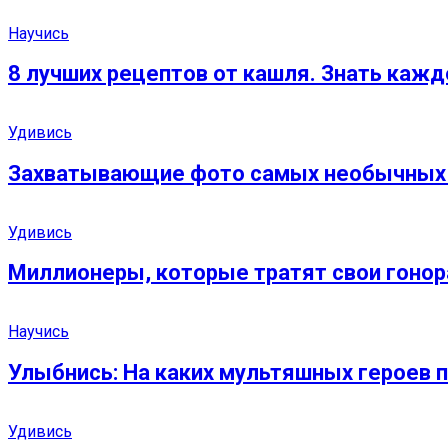
Научись
8 лучших рецептов от кашля. Знать кажд
Удивись
Захватывающие фото самых необычных 
Удивись
Миллионеры, которые тратят свои гонор
Научись
Улыбнись: На каких мультяшных героев 
Удивись