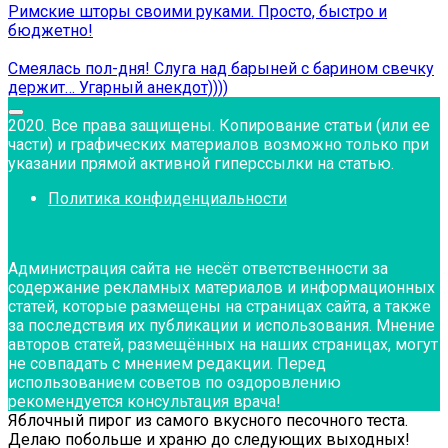
Римские шторы своими руками. Просто, быстро и
бюджетно!
Смеялась пол-дня! Слуга над барыней с барином свечку
держит… Угарный анекдот))))
2020. Все права защищены. Копирование статьи (или ее
части) и графических материалов возможно только при
указании прямой активной гиперссылки на статью.
Политика конфиденциальности
Администрация сайта не несёт ответственности за
содержание рекламных материалов и информационных
статей, которые размещены на страницах сайта, а также
за последствия их публикации и использования. Мнение
авторов статей, размещённых на наших страницах, могут
не совпадать с мнением редакции. Перед
использованием советов по оздоровлению
рекомендуется консультация врача!
Яблочный пирог из самого вкусного песочного теста.
Делаю побольше и храню до следующих выходных!