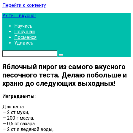
Перейти к контенту
Ух ты... вкусно!
Научись
Покушай
Посмейся
Удивись
Яблочный пирог из самого вкусного
песочного теста. Делаю побольше и
храню до следующих выходных!
Ингредиенты:
Для теста:
— 2 ст муки,
— 200 г масла,
— 0,5 ст сахара,
— 2 ст л ледяной воды,