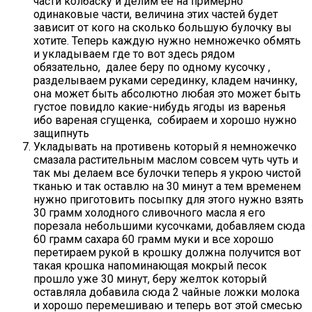
части колбаску и делим ее на примерно
одинаковые части, величина этих частей будет
зависит от кого на сколько большую булочку вы
хотите. Теперь каждую нужно немножечко обмять
и укладываем где то вот здесь рядом
обязательно, далее беру по одному кусочку ,
разделываем руками серединку, кладем начинку,
она может быть абсолютно любая это может быть
густое повидло какие-нибудь ягоды из варенья
ибо вареная сгущенка, собираем и хорошо нужно
защипнуть
Укладывать на противень который я немножечко
смазала растительным маслом совсем чуть чуть и
так мы делаем все булочки теперь я укрою чистой
тканью и так оставлю на 30 минут а тем временем
нужно приготовить посыпку для этого нужно взять
30 грамм холодного сливочного масла я его
порезала небольшими кусочками, добавляем сюда
60 грамм сахара 60 грамм муки и все хорошо
перетираем рукой в крошку должна получится вот
такая крошка напоминающая мокрый песок
прошло уже 30 минут, беру желток который
оставляла добавила сюда 2 чайные ложки молока
и хорошо перемешиваю и теперь вот этой смесью