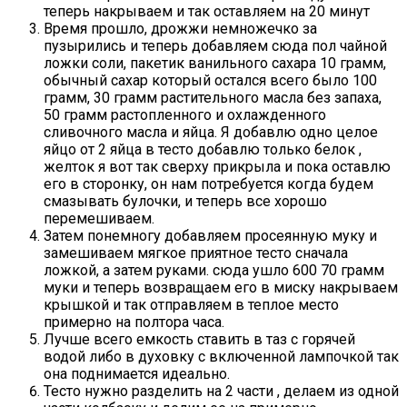
теперь накрываем и так оставляем на 20 минут
Время прошло, дрожжи немножечко за
пузырились и теперь добавляем сюда пол чайной
ложки соли, пакетик ванильного сахара 10 грамм,
обычный сахар который остался всего было 100
грамм, 30 грамм растительного масла без запаха,
50 грамм растопленного и охлажденного
сливочного масла и яйца. Я добавлю одно целое
яйцо от 2 яйца в тесто добавлю только белок ,
желток я вот так сверху прикрыла и пока оставлю
его в сторонку, он нам потребуется когда будем
смазывать булочки, и теперь все хорошо
перемешиваем.
Затем понемногу добавляем просеянную муку и
замешиваем мягкое приятное тесто сначала
ложкой, а затем руками. сюда ушло 600 70 грамм
муки и теперь возвращаем его в миску накрываем
крышкой и так отправляем в теплое место
примерно на полтора часа.
Лучше всего емкость ставить в таз с горячей
водой либо в духовку с включенной лампочкой так
она поднимается идеально.
Тесто нужно разделить на 2 части , делаем из одной