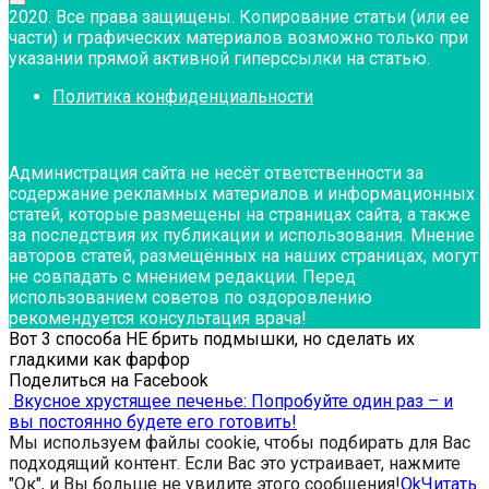
2020. Все права защищены. Копирование статьи (или ее
части) и графических материалов возможно только при
указании прямой активной гиперссылки на статью.
Политика конфиденциальности
Администрация сайта не несёт ответственности за
содержание рекламных материалов и информационных
статей, которые размещены на страницах сайта, а также
за последствия их публикации и использования. Мнение
авторов статей, размещённых на наших страницах, могут
не совпадать с мнением редакции. Перед
использованием советов по оздоровлению
рекомендуется консультация врача!
Вот 3 способа НЕ брить подмышки, но сделать их
гладкими как фарфор
Поделиться на Facebook
Вкусное хрустящее печенье: Попробуйте один раз – и
вы постоянно будете его готовить!
Мы используем файлы cookie, чтобы подбирать для Вас
подходящий контент. Если Вас это устраивает, нажмите
"Ок", и Вы больше не увидите этого сообщения!
Ok
Читать