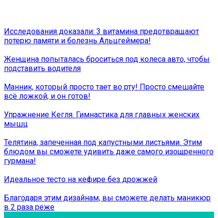
Исследования доказали: 3 витамина предотвращают
потерю памяти и болезнь Альцгеймера!
Женщина попыталась броситься под колеса авто, чтобы
подставить водителя
Манник, который просто тает во рту! Просто смешайте
всё ложкой, и он готов!
Упражнение Кегля. Гимнастика для главных женских
мышц
Телятина, запеченная под капустными листьями. Этим
блюдом вы сможете удивить даже самого изощренного
гурмана!
Идеальное тесто на кефире без дрожжей
Благодаря этим дизайнам, вы сможете делать маникюр
в 2 раза реже