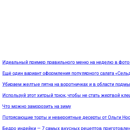
Идеальный пример правильного меню на неделю в фото
Ещё один вариант оформления популярного салата «Сель
Убираем желтые пятна на воротничках и в области подм
Используй этот хитрый трюк, чтобы не стать жертвой кле
Что можно заморозить на зиму
Потрясающие торты и невероятные десерты от Ольги Но
Бедро индейки — 7 самых вкусных рецептов приготовле