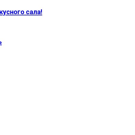
кусного сала!
ь