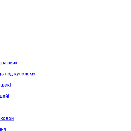
графиях
дь под куполом»
ышек!
щей!
сковой
ния