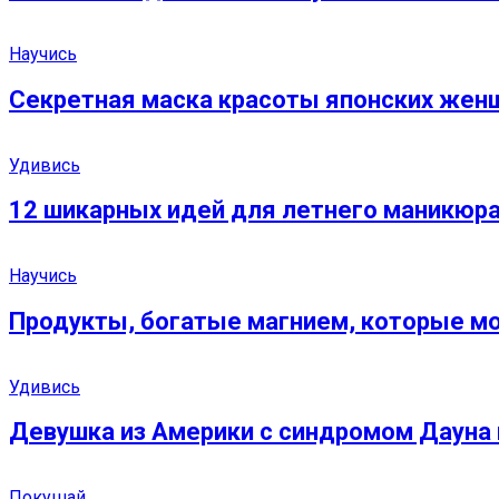
Научись
Секретная маска красоты японских жен
Удивись
12 шикарных идей для летнего маникюра
Научись
Продукты, богатые магнием, которые мо
Удивись
Девушка из Америки с синдромом Дауна 
Покушай