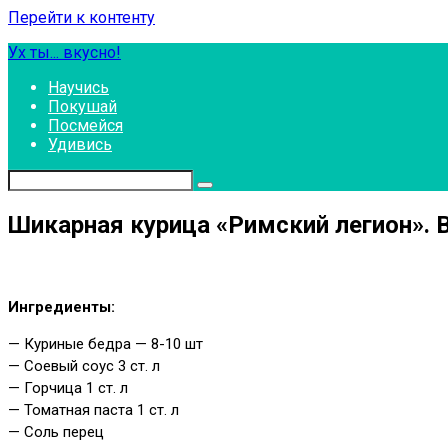
Перейти к контенту
Ух ты... вкусно!
Научись
Покушай
Посмейся
Удивись
Шикарная курица «Римский легион». В
Ингредиенты:
— Куриные бедра — 8-10 шт
— Соевый соус 3 ст. л
— Горчица 1 ст. л
— Томатная паста 1 ст. л
— Соль перец