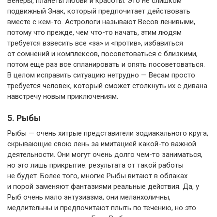
Венеры, планеты любви и красоты. Это не слишком
подвижный Знак, который предпочитает действовать
вместе с кем-то. Астрологи называют Весов ленивыми,
потому что прежде, чем что-то начать, этим людям
требуется взвесить все «за» и «против», избавиться
от сомнений и комплексов, посоветоваться с близкими,
потом еще раз все спланировать и опять посоветоваться.
В целом исправить ситуацию нетрудно — Весам просто
требуется человек, который сможет столкнуть их с дивана
навстречу новым приключениям.
5. Рыбы
Рыбы — очень хитрые представители зодиакального круга,
скрывающие свою лень за имитацией какой-то важной
деятельности. Они могут очень долго чем-то заниматься,
но это лишь прикрытие: результата от такой работы
не будет. Более того, многие Рыбы витают в облаках
и порой заменяют фантазиями реальные действия. Да, у
Рыб очень мало энтузиазма, они меланхоличны,
медлительны и предпочитают плыть по течению, но это