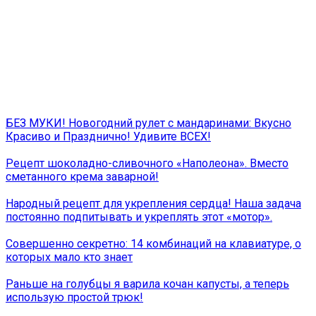
БЕЗ МУКИ! Новогодний рулет с мандаринами: Вкусно
Красиво и Празднично! Удивите ВСЕХ!
Рецепт шоколадно-сливочного «Наполеона». Вместо
сметанного крема заварной!
Народный рецепт для укрепления сердца! Наша задача
постоянно подпитывать и укреплять этот «мотор».
Совершенно секретно: 14 комбинаций на клавиатуре, о
которых мало кто знает
Раньше на голубцы я варила кочан капусты, а теперь
использую простой трюк!