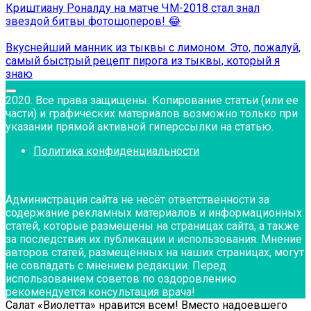
Криштиану Роналду на матче ЧМ-2018 стал знал
звездой битвы фотошоперов! 😂
Вкуснейший манник из тыквы с лимоном. Это, пожалуй,
самый быстрый рецепт пирога из тыквы, который я
знаю
2020. Все права защищены. Копирование статьи (или ее
части) и графических материалов возможно только при
указании прямой активной гиперссылки на статью.
Политика конфиденциальности
Администрация сайта не несёт ответственности за
содержание рекламных материалов и информационных
статей, которые размещены на страницах сайта, а также
за последствия их публикации и использования. Мнение
авторов статей, размещённых на наших страницах, могут
не совпадать с мнением редакции. Перед
использованием советов по оздоровлению
рекомендуется консультация врача!
Салат «Виолетта» нравится всем! Вместо надоевшего