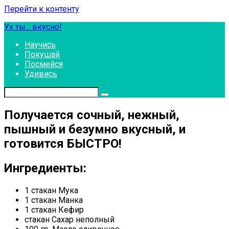
Перейти к контенту
Ух ты... вкусно!
Научись
Покушай
Посмейся
Удивись
Получается сочный, нежный,
пышный и безумно вкусный, и
готовится БЫСТРО!
Ингредиенты:
1 стакан Мука
1 стакан Манка
1 стакан Кефир
стакан Сахар неполный