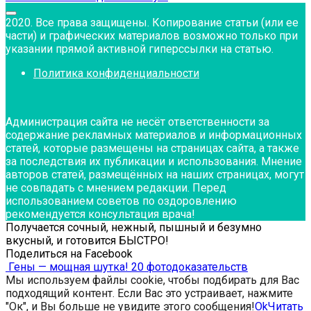
2020. Все права защищены. Копирование статьи (или ее
части) и графических материалов возможно только при
указании прямой активной гиперссылки на статью.
Политика конфиденциальности
Администрация сайта не несёт ответственности за
содержание рекламных материалов и информационных
статей, которые размещены на страницах сайта, а также
за последствия их публикации и использования. Мнение
авторов статей, размещённых на наших страницах, могут
не совпадать с мнением редакции. Перед
использованием советов по оздоровлению
рекомендуется консультация врача!
Получается сочный, нежный, пышный и безумно
вкусный, и готовится БЫСТРО!
Поделиться на Facebook
Гены — мощная шутка! 20 фотодоказательств
Мы используем файлы cookie, чтобы подбирать для Вас
подходящий контент. Если Вас это устраивает, нажмите
"Ок", и Вы больше не увидите этого сообщения!
Ok
Читать