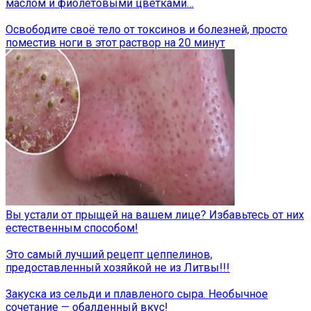
маслом и фиолетовыми цветками…
Освободите своё тело от токсинов и болезней, просто
поместив ноги в этот раствор на 20 минут
Вы устали от прыщей на вашем лице? Избавьтесь от них
естественным способом!
Это самый лучший рецепт цеппелинов,
предоставленный хозяйкой не из Литвы!!!
Закуска из сельди и плавленого сыра. Необычное
сочетание — обалденный вкус!